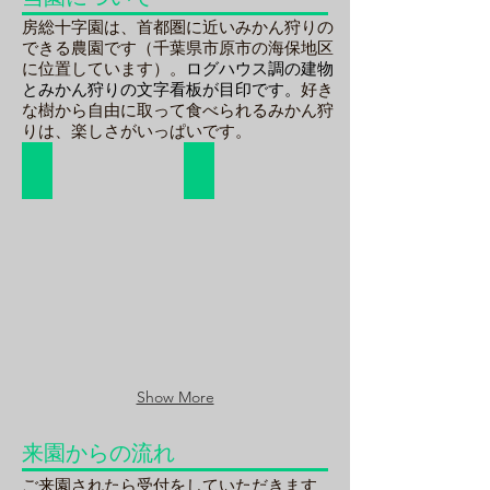
房総十字園は、首都圏に近いみかん狩りの
できる農園です（千葉県市原市の海保地区
ログハウス調の建物
に位置しています）。
とみかん狩りの文字看板が目印です。
好き
な樹から自由に取って食べられるみかん狩
りは、楽しさがいっぱいです。
文字看板が目印
黄色い看板も目印
ロ
黄
グ
色
ハ
い
ウ
看
ス
板
風
も
の
目
建
印
物
で
に
す
Show More
か
か
っ
来園からの流れ
た
大
ご来園されたら受付をしていただきます