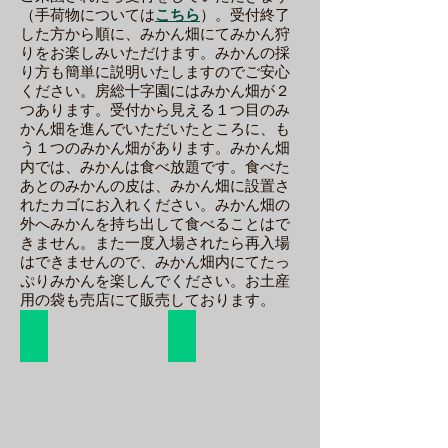
き
（手荷物については
こちら
）。受付終了
な
した方から順に、みかん畑にてみかん狩
文
りをお楽しみいただけます。みかんの採
字
り方も簡単に説明いたしますのでご安心
看
ください。房総十字園にはみかん畑が２
板
つあります。受付から見える１つ目のみ
が
かん畑を進んでいただいたところに、も
目
う１つのみかん畑があります。みかん畑
印
内では、みかんは食べ放題です。食べた
で
あとのみかんの皮は、みかん畑に設置さ
す
れたカゴにお入れください。みかん畑の
外へみかんを持ち出して食べることはで
きません。また一度入場されたら再入場
はできませんので、みかん畑内にてたっ
ぷりみかんを楽しんでください。お土産
用の袋も売店にて販売しております。
みかんがり入口
みかん畑①
受
み
付
か
か
ん
ら
畑
見
の