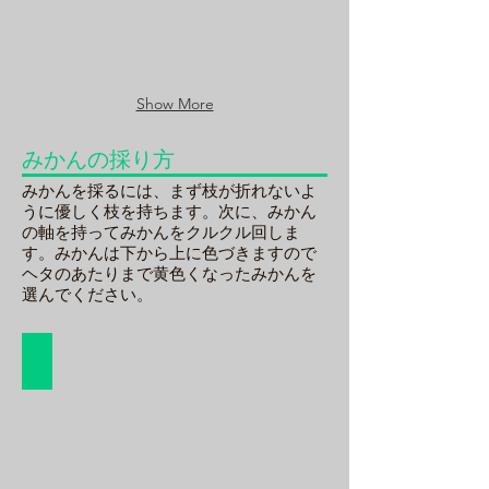
え
風
る
景
と
で
こ
す
ろ
Show More
に
み
か
みかんの採り方
ん
畑
みかんを採るには、まず枝が折れないよ
の
うに優しく枝を持ちます。次に、みかん
入
の軸を持ってみかんをクルクル回しま
り
す。みかんは下から上に色づきますので
口
ヘタのあたりまで黄色くなったみかんを
が
選んでください。
あ
り
ま
みかんの採り方
す
み
か
ん
の
採
り