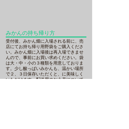
方
を
受
付
時
に
みかんの持ち帰り方
説
受付後、みかん畑に入場される前に、売
明
店にてお持ち帰り用野袋をご購入くださ
し
い。みかん畑に入場後は再入場できませ
て
んので、事前にお買い求めください。袋
お
は大・中・小の３種類を用意しておりま
り
す。少し酸っぱいみかんも、温かい場所
ま
で２、３日保存いただくと、に美味しく
す
いただけます。配送用のお土産について
は別途ダンボール箱を用意しておりま
す。詳しくは「
お土産
」をご確認下さ
い。
お持ち帰り用の袋
美味しくする保存方法
大・
温
中・
か
小
い